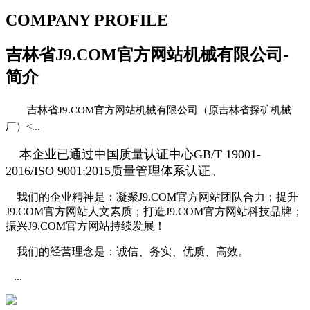
COMPANY PROFILE
吉林省J9.COM官方网站机械有限公司-
简介
吉林省J9.COM官方网站机械有限公司（原
吉林省探矿机械
厂
）<...
本企业已通过中国质量认证中心GB/T 19001-
2016/ISO 9001:2015质量管理体系认证。
我们的企业精神是：凝聚J9.COM官方网站团队合力；提升
J9.COM官方网站人文素质；打造J9.COM官方网站科技品牌；
振兴J9.COM官方网站持续发展！
我们的经营理念是：诚信、务实、优质、高效。
...