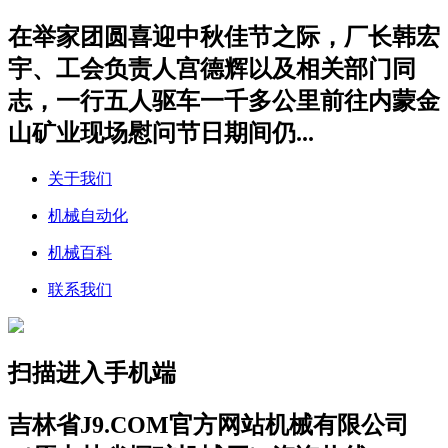
在举家团圆喜迎中秋佳节之际，厂长韩宏
宇、工会负责人宫德辉以及相关部门同
志，一行五人驱车一千多公里前往内蒙金
山矿业现场慰问节日期间仍...
关于我们
机械自动化
机械百科
联系我们
扫描进入手机端
吉林省J9.COM官方网站机械有限公司