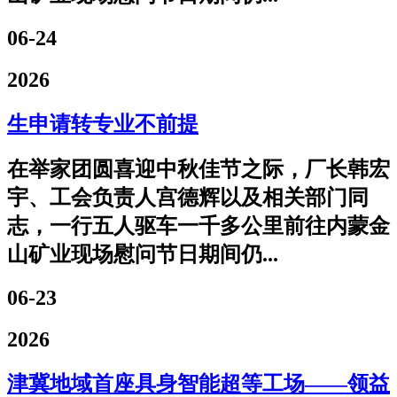
06-24
2026
生申请转专业不前提
在举家团圆喜迎中秋佳节之际，厂长韩宏
宇、工会负责人宫德辉以及相关部门同
志，一行五人驱车一千多公里前往内蒙金
山矿业现场慰问节日期间仍...
06-23
2026
津冀地域首座具身智能超等工场——领益