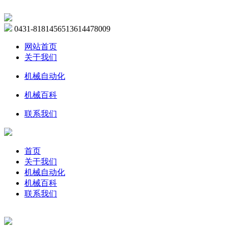
0431-81814565
13614478009
网站首页
关于我们
机械自动化
机械百科
联系我们
首页
关于我们
机械自动化
机械百科
联系我们