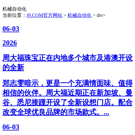
机械自动化
当前位置：
J9.COM官方网站
>
机械自动化
> div>
06-03
2026
周大福珠宝正在内地多个城市及港澳开设
的全新
郑志雯暗示，更是一个充满情面味、值得
相信的伙伴。周大福近期正在新加坡、曼
谷、悉尼接踵开设了全新设想门店。配合
改变全球优良品牌的市场款式。...
06-03