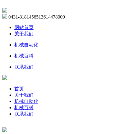
0431-81814565
13614478009
网站首页
关于我们
机械自动化
机械百科
联系我们
首页
关于我们
机械自动化
机械百科
联系我们