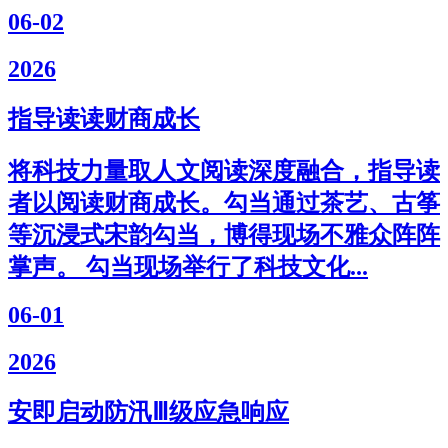
06-02
2026
指导读读财商成长
将科技力量取人文阅读深度融合，指导读
者以阅读财商成长。勾当通过茶艺、古筝
等沉浸式宋韵勾当，博得现场不雅众阵阵
掌声。 勾当现场举行了科技文化...
06-01
2026
安即启动防汛Ⅲ级应急响应