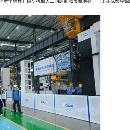
者李楠桦）自研机械人工同建制城市新地标，而正在成都会锦江区的五冶