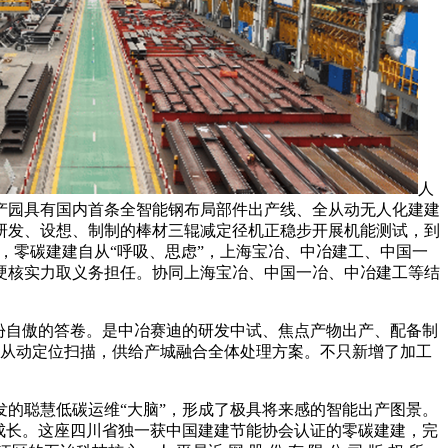
人
产园具有国内首条全智能钢布局部件出产线、全从动无人化建建
研发、设想、制制的棒材三辊减定径机正稳步开展机能测试，到
日，零碳建建自从“呼吸、思虑”，上海宝冶、中冶建工、中国一
硬核实力取义务担任。协同上海宝冶、中国一冶、中冶建工等结
份自傲的答卷。是中冶赛迪的研发中试、焦点产物出产、配备制
机从动定位扫描，供给产城融合全体处理方案。不只新增了加工
的聪慧低碳运维“大脑”，形成了极具将来感的智能出产图景。
合成长。这座四川省独一获中国建建节能协会认证的零碳建建，完