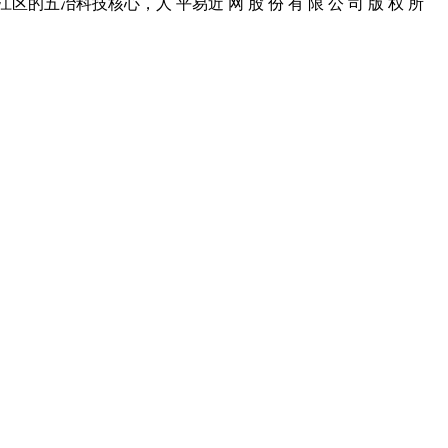
科技核心，人 平易近 网 股 份 有 限 公 司 版 权 所