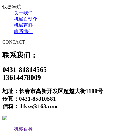
快捷导航
关于我们
机械自动化
机械百科
联系我们
CONTACT
联系我们：
0431-81814565
13614478009
地址：长春市高新开发区超越大街1188号
传真：0431-85810581
信箱：jltkxs@163.com
机械百科